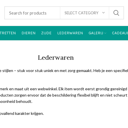
SELECT CATEGORY
TRETTEN
DIEREN
ZIJDE
LEDERWAREN
GALERIJ
CADEAU
Lederwaren
e stijlen – stuk voor stuk uniek en met zorg gemaakt. Heb je een specif
en merk en maat uit een webwinkel. Elk item wordt eerst grondig gerein
ucten zorgen ervoor dat de beschildering flexibel blijft en niet scheurt 
choonheid behoudt.
vallend karakter krijgen.