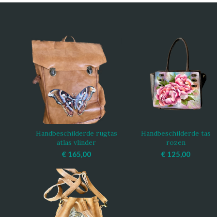
Handbeschilderde rugtas
Handbeschilderde tas
TOEVOEGEN AAN
TOEVOEGEN AAN
atlas vlinder
rozen
WINKELWAGEN
WINKELWAGEN
€
165,00
€
125,00