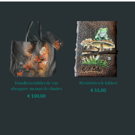
Handbeschilderde tas
Notitieboek kikker
TOEVOEGEN AAN
TOEVOEGEN AAN
shopper monarch vlinder
WINKELWAGEN
WINKELWAGEN
€
55,00
€
100,00