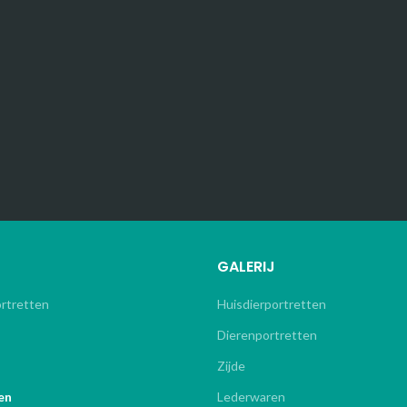
GALERIJ
ortretten
Huisdierportretten
Dierenportretten
Zijde
en
Lederwaren