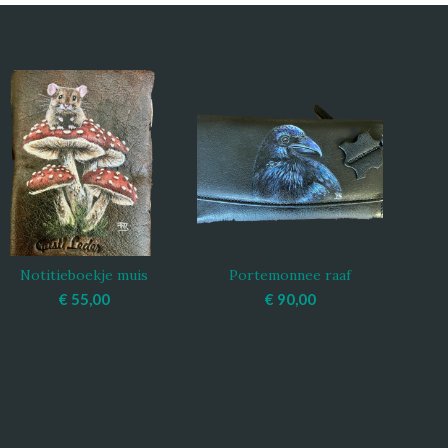
Notitieboekje muis
Portemonnee raaf
TOEVOEGEN AAN
TOEVOEGEN AAN
WINKELWAGEN
WINKELWAGEN
€
55,00
€
90,00