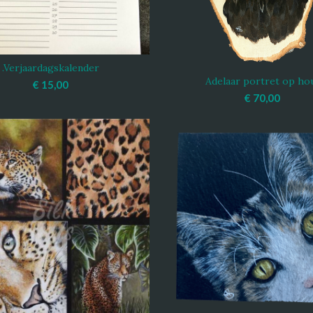
.Verjaardagskalender
OEGEN AAN WINKELWAGEN
Adelaar portret op ho
TOEVOEGEN AAN WINKEL
€
15,00
€
70,00