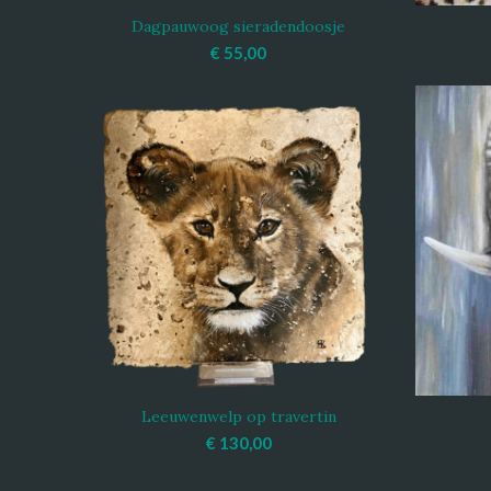
Dagpauwoog sieradendoosje
TOEVOEGEN AAN WINKELWAGEN
TOEV
€
55,00
Leeuwenwelp op travertin
TOEVOEGEN AAN WINKELWAGEN
TOEV
€
130,00