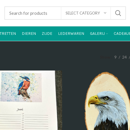
SELECT CATEGORY
TRETTEN
DIEREN
ZIJDE
LEDERWAREN
GALERIJ
CADEAU
Show
9
24