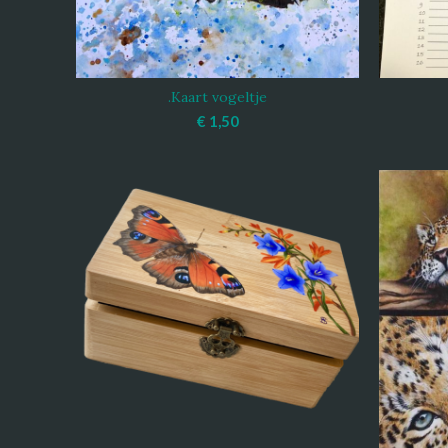
.Kaart vogeltje
TOEVOEGEN AAN WINKELWAGEN
TOEV
€
1,50