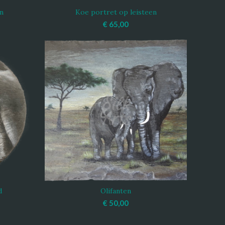
n
Koe portret op leisteen
WAGEN
TOEVOEGEN AAN WINKELWAGEN
€
65,00
d
Olifanten
WAGEN
TOEVOEGEN AAN WINKELWAGEN
€
50,00