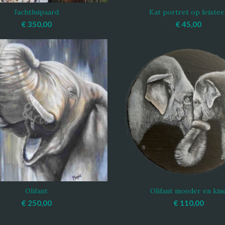
Jachtluipaard
Kat portret op leistee
OEGEN AAN WINKELWAGEN
TOEVOEGEN AAN WINKEL
€
350,00
€
45,00
Olifant
Olifant moeder en kin
OEGEN AAN WINKELWAGEN
TOEVOEGEN AAN WINKEL
€
250,00
€
110,00