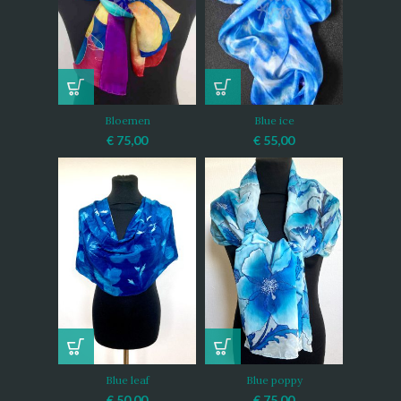
Bloemen
Blue ice
€
75,00
€
55,00
Blue leaf
Blue poppy
€
50,00
€
75,00