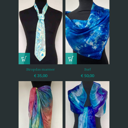
Stropdas marmer
Surf
€
35,00
€
50,00