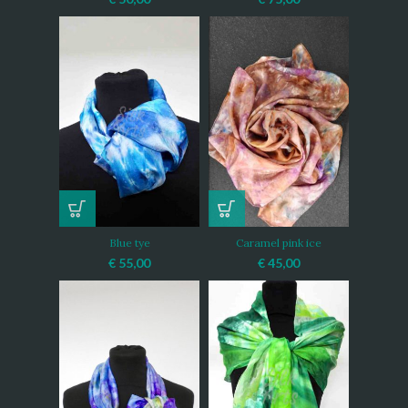
Blue tye
Caramel pink ice
€
55,00
€
45,00