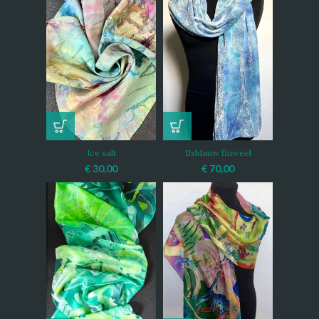
Ice salt
IJsblauw fluweel
€
30,00
€
70,00