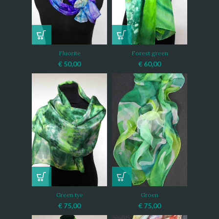
Fluorite
Forest green
€
50,00
€
60,00
Green tye
Groen
€
75,00
€
75,00