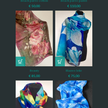
Beach pareo cotton
Beach pareo pastel
€
50,00
€
110,00
Beauty
Blauwe lelie
€
85,00
€
75,00