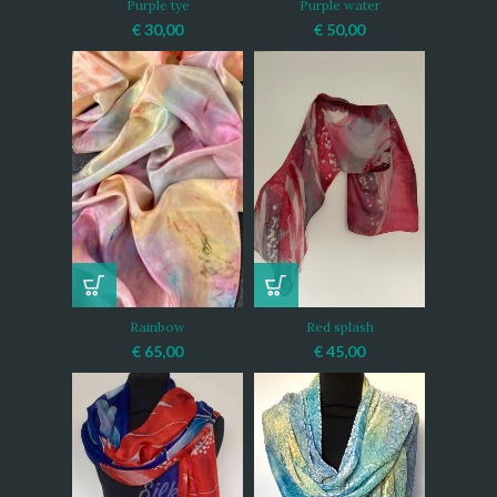
Purple tye
Purple water
€
30,00
€
50,00
Rainbow
Red splash
€
65,00
€
45,00