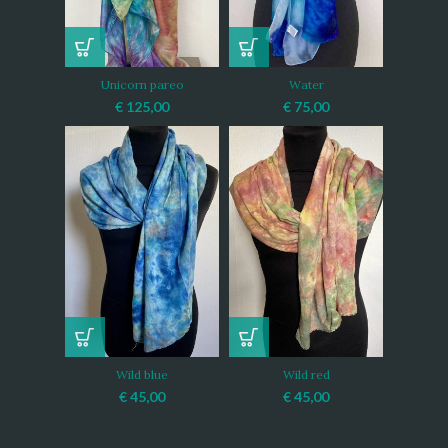
Unicorn pareo
Water
€
125,00
€
75,00
Wild blue
Wild red
€
45,00
€
45,00