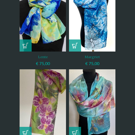
Lente
Margriet
€
75,00
€
75,00