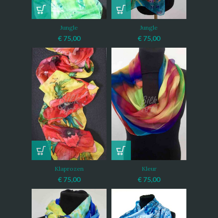
Jungle
Jungle
€
75,00
€
75,00
Klaprozen
Kleur
€
75,00
€
75,00