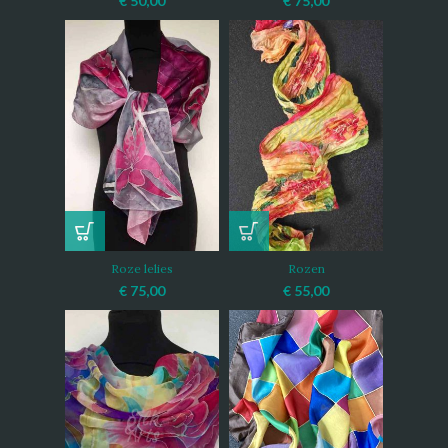
€
50,00
€
75,00
Roze lelies
Rozen
€
75,00
€
55,00