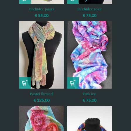
Orchidee paars
Orchidee roze
€
85,00
€
75,00
Pastel fluweel
Pink ice
€
125,00
€
75,00