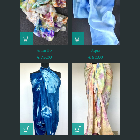
Amarillo
Aqua
€
75,00
€
50,00