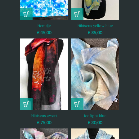
Hemdje
Hibiscus yellow blue
€
45,00
€
85,00
Hibiscus zwart
Ice light blue
€
75,00
€
30,00