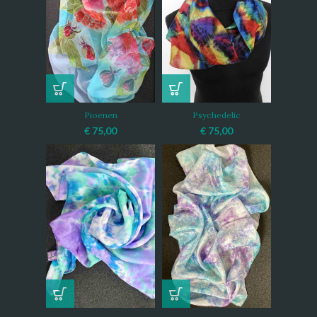
Pioenen
Psychedelic
€
75,00
€
75,00