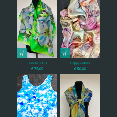
Groene lelies
Happy colors
€
75,00
€
50,00