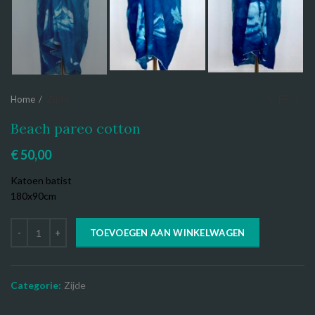
Home
Zijde
Beach pareo cotton
€
50,00
Katoen batist
180x90cm
TOEVOEGEN AAN WINKELWAGEN
Categorie:
Zijde