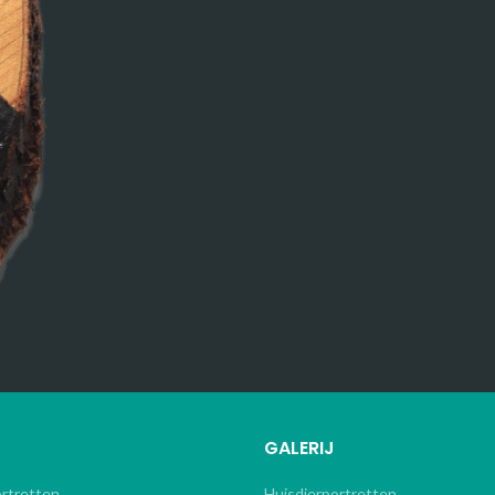
GALERIJ
ortretten
Huisdierportretten