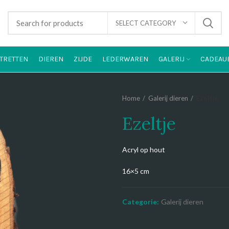
SELECT CATEGORY
TRETTEN
DIEREN
ZIJDE
LEDERWAREN
GALERIJ
CADEAU
Home
Galerij dieren
Ezeltje
Ezeltje
Acryl op hout
16×5 cm
Categorie:
Galerij dieren