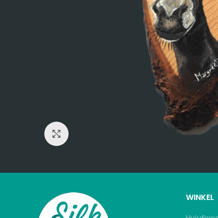
Click to enlarge
WINKEL
Huisdierp