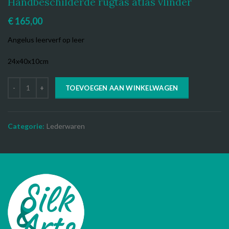
Handbeschilderde rugtas atlas vlinder
€
165,00
Angelus leerverf op leer
24x40x10cm
TOEVOEGEN AAN WINKELWAGEN
Categorie:
Lederwaren