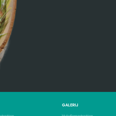
GALERIJ
ortretten
Huisdierportretten