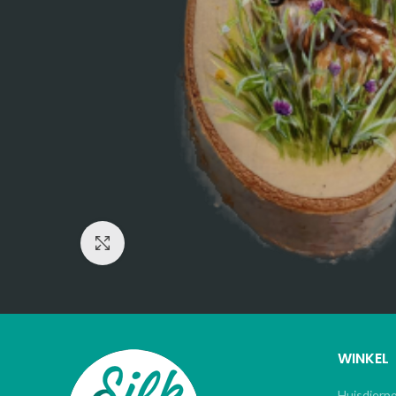
Click to enlarge
WINKEL
Huisdierp