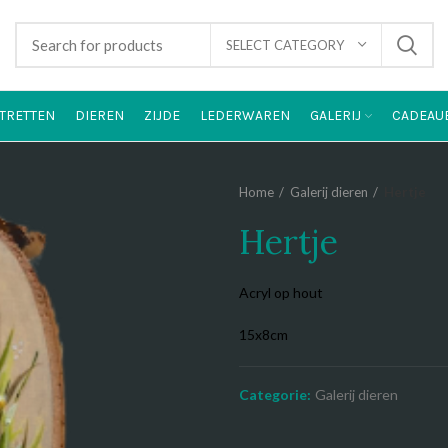
SELECT CATEGORY
TRETTEN
DIEREN
ZIJDE
LEDERWAREN
GALERIJ
CADEAU
Home
Galerij dieren
Hertje
Hertje
Acryl op hout
15x8cm
Categorie:
Galerij dieren