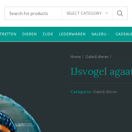
SELECT CATEGORY
TRETTEN
DIEREN
ZIJDE
LEDERWAREN
GALERIJ
CADEAU
Home
Galerij dieren
IJsvogel a
IJsvogel agaat
Categorie:
Galerij dieren