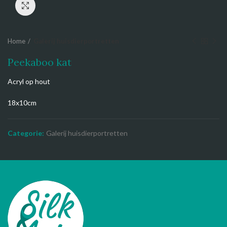
Click to enlarge
Home
Galerij huisdierportretten
Peekaboo kat
Acryl op hout
18x10cm
Categorie:
Galerij huisdierportretten