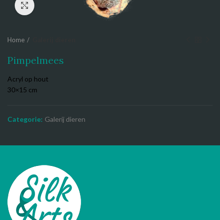
Click to enlarge
Home
Galerij dieren
Pimpelmees
Acryl op hout
30×15 cm
Categorie:
Galerij dieren