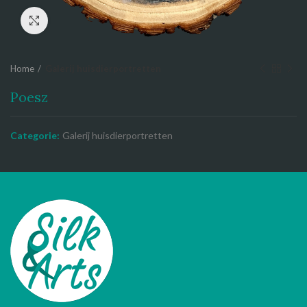
Click to enlarge
Home
Galerij huisdierportretten
Poesz
Categorie:
Galerij huisdierportretten