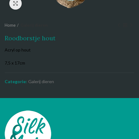
Click to enlarge
Home
Galerij dieren
Roodborstje hout
Acryl op hout
7,5 x 17cm
Categorie:
Galerij dieren