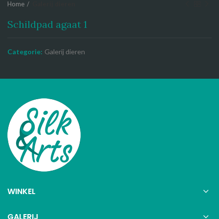
Home
Galerij dieren
Schildpad agaat 1
Categorie:
Galerij dieren
WINKEL
GALERIJ