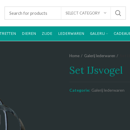
SELECT CATEGORY
TRETTEN
DIEREN
ZIJDE
LEDERWAREN
GALERIJ
CADEAU
Home
Galerij lederwaren
Set I
Set IJsvogel
Categorie:
Galerij lederwaren