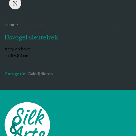
Click to enlarge
Home
Galerij dieren
IJsvogel sleutelrek
Acryl op hout
ca 30×30 cm
Categorie:
Galerij dieren