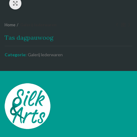
Click to enlarge
Home
Galerij lederwaren
Tas dagpauwoog
Categorie:
Galerij lederwaren