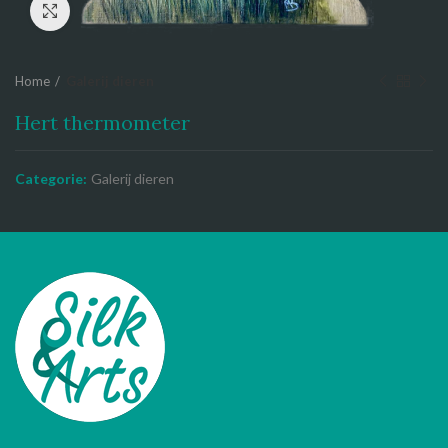
Click to enlarge
Home
Galerij dieren
Hert thermometer
Categorie:
Galerij dieren