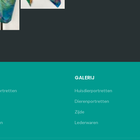
GALERIJ
ortretten
Huisdierportretten
Dierenportretten
Zijde
en
Lederwaren