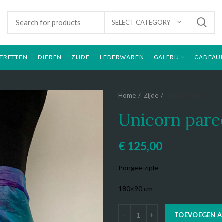
SELECT CATEGORY
TRETTEN
DIEREN
ZIJDE
LEDERWAREN
GALERIJ
CADEAU
Home
Zijde
Unicorn pareo
Unicorn pare
€
125,00
Pongee zijde
180×90 cm
TOEVOEGEN 