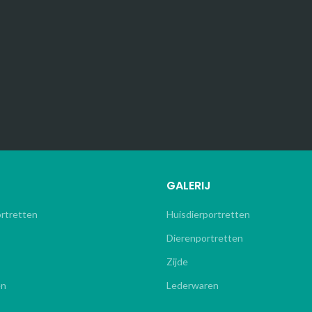
GALERIJ
ortretten
Huisdierportretten
Dierenportretten
Zijde
en
Lederwaren