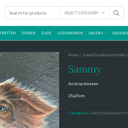
SELECT CATEGORY
TRETTEN
DIEREN
ZIJDE
LEDERWAREN
GALERIJ
CADEAU
Home
Galerij huisdierportretten
Sammy
Acryl op leisteen
25x25cm
Categorie:
Galerij huisdierportr