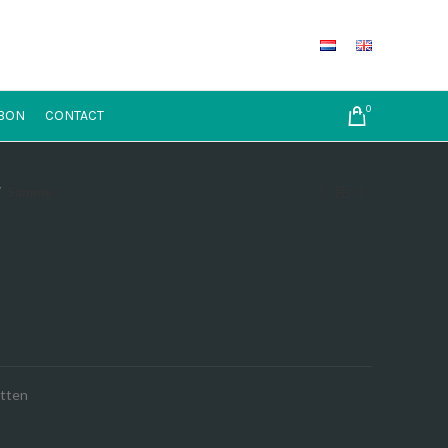
0
BON
CONTACT
Sammy
etten