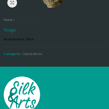
Click to enlarge
Home
Galerij dieren
Vosje
Acryl op hout, 19cm
Categorie:
Galerij dieren