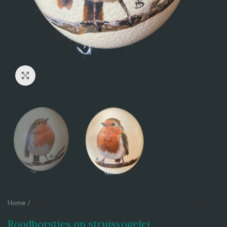
Click to enlarge
Home
Dieren
Roodborstjes op struisvogelei