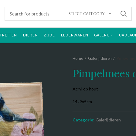
SELECT CATEGORY
TRETTEN
DIEREN
ZIJDE
LEDERWAREN
GALERIJ
CADEAU
Home
Galerij dieren
Pimpelme
Pimpelmees 
Acryl op hout
14x9x5cm
Categorie:
Galerij dieren