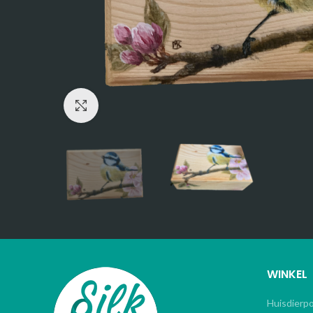
Click to enlarge
WINKEL
Huisdierp