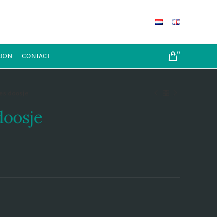
0
BON
CONTACT
es doosje
doosje