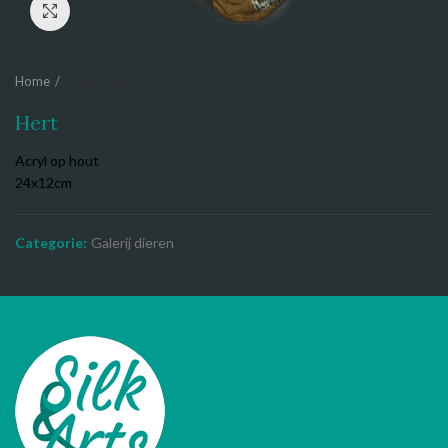
Click to enlarge
Home
Galerij dieren
Hert
Acryl op hout
24x12cm
Categorie:
Galerij dieren