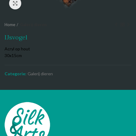
Click to enlarge
Home
Galerij dieren
IJsvogel
Acryl op hout
30x15cm
Categorie:
Galerij dieren