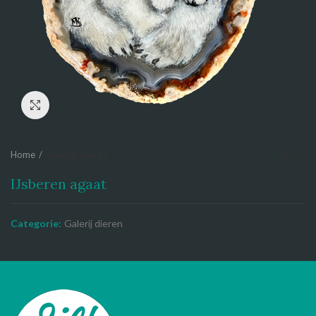
Click to enlarge
Home
Galerij dieren
IJsberen agaat
Categorie:
Galerij dieren