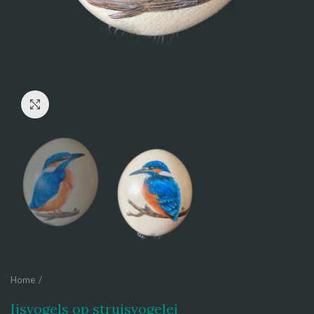
Click to enlarge
Home
Galerij dieren
Ijsvogels op struisvogelei