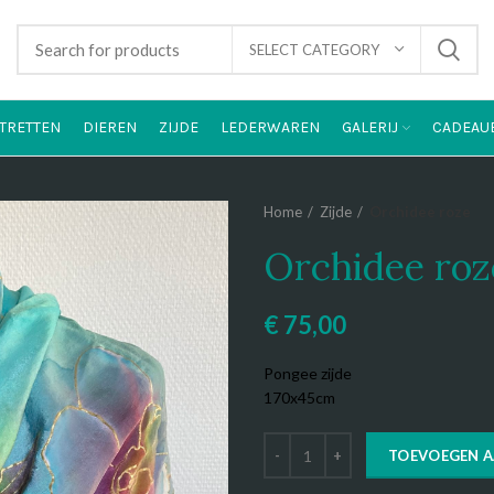
SELECT CATEGORY
TRETTEN
DIEREN
ZIJDE
LEDERWAREN
GALERIJ
CADEAU
Home
Zijde
Orchidee roze
Orchidee roz
€
75,00
Pongee zijde
170x45cm
TOEVOEGEN 