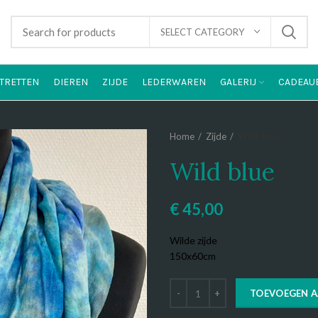
SELECT CATEGORY
TRETTEN
DIEREN
ZIJDE
LEDERWAREN
GALERIJ
CADEAU
Home
Zijde
Wild blue
Wild blue
€
45,00
Wilde zijde
150x60cm
TOEVOEGEN 