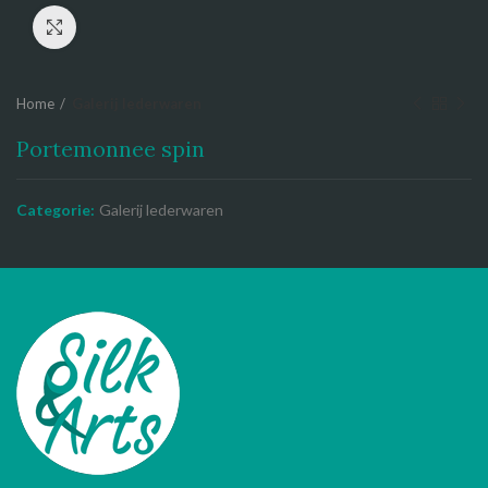
Click to enlarge
Home
Galerij lederwaren
Portemonnee spin
Categorie:
Galerij lederwaren