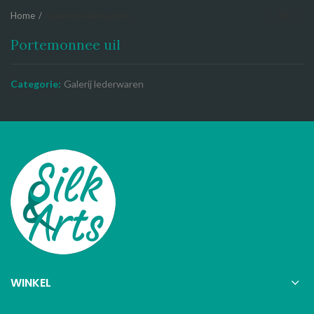
Home
Galerij lederwaren
Portemonnee uil
Categorie:
Galerij lederwaren
WINKEL