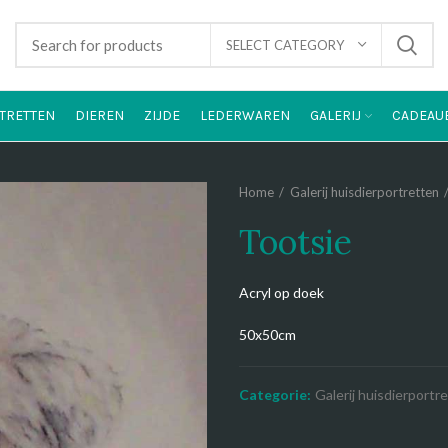
SELECT CATEGORY
TRETTEN
DIEREN
ZIJDE
LEDERWAREN
GALERIJ
CADEAU
Home
Galerij huisdierportretten
Tootsie
Acryl op doek
50x50cm
Categorie:
Galerij huisdierportr