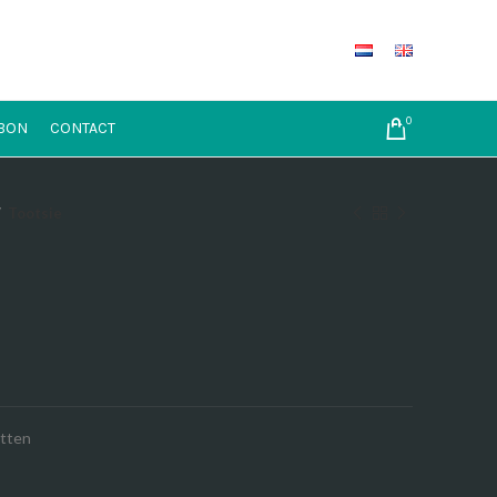
0
BON
CONTACT
Tootsie
etten