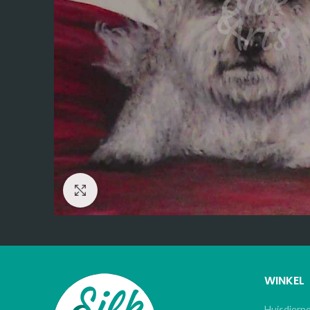
Click to enlarge
WINKEL
Huisdierp