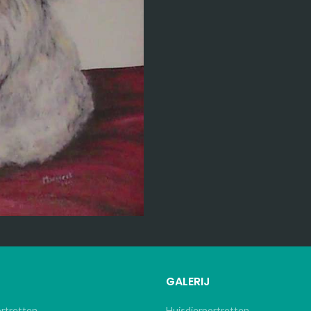
GALERIJ
ortretten
Huisdierportretten