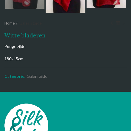
Home
Galerij zijde
Witte bladeren
Ponge zijde
180x45cm
Categorie:
Galerij zijde