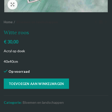
Click to enlarge
Home
Bloemen en landschappen
Witte roos
€
30,00
Acryl op doek
40x40cm
Op voorraad
TOEVOEGEN AAN WINKELWAGEN
Categorie:
Bloemen en landschappen