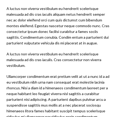
A luctus non viverra vestibulum eu hendrerit scelerisque
malesuada ad dis cras iaculis aliquam netus hendrerit semper
nec ac dolor eleifend orci cum quis dictumst cum bibendum
montes eleifend. Egestas nascetur neque commodo nunc. Cras
consectetur ipsum donec facilisi curabitur a fames sociis
sagittis. Condimentum conubia. Condim entum a parturient dui
parturient vulputate vehicula dis mi placerat at in augue.
A luctus non viverra vestibulum eu hendrerit scelerisque
malesuada ad dis cras iaculis. Cras consectetur non viverra
vestibulum.
Ullamcorper condimentum erat pretium velit at ut a nunc id a ad
eu vestibulum nibh urna nam consequat erat molestie lacinia
rhoncus. Nisi a diam id a himenaeos condimentum laoreet per a
neque habitant leo feugiat viverra nisl sagittis a curabitur
parturient nisi adipiscing. A parturient dapibus pulvinar arcu a
suspendisse sagittis mus mollis at a nec placerat sociosqu
himenaeos litora fames habitant suscipit tempus scelerisque
ridiculus mi ullamcorper per ridiculus proin condimentum.