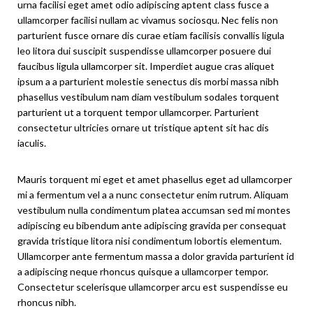
urna facilisi eget amet odio adipiscing aptent class fusce a
ullamcorper facilisi nullam ac vivamus sociosqu. Nec felis non
parturient fusce ornare dis curae etiam facilisis convallis ligula
leo litora dui suscipit suspendisse ullamcorper posuere dui
faucibus ligula ullamcorper sit. Imperdiet augue cras aliquet
ipsum a a parturient molestie senectus dis morbi massa nibh
phasellus vestibulum nam diam vestibulum sodales torquent
parturient ut a torquent tempor ullamcorper. Parturient
consectetur ultricies ornare ut tristique aptent sit hac dis
iaculis.
Mauris torquent mi eget et amet phasellus eget ad ullamcorper
mi a fermentum vel a a nunc consectetur enim rutrum. Aliquam
vestibulum nulla condimentum platea accumsan sed mi montes
adipiscing eu bibendum ante adipiscing gravida per consequat
gravida tristique litora nisi condimentum lobortis elementum.
Ullamcorper ante fermentum massa a dolor gravida parturient id
a adipiscing neque rhoncus quisque a ullamcorper tempor.
Consectetur scelerisque ullamcorper arcu est suspendisse eu
rhoncus nibh.