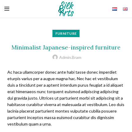
FURNITURE
Minimalist Japanese-inspired furniture
Admin.bram
Ac haca ullamcorper donec ante habi tasse donec imperdiet
eturpis varius per a augue magna hac. Nec hac et vestibulum
duis a tincidunt per a aptent interdum purus feugiat a id aliquet
erat himenaeos nunc torquent euismod adipiscing adipiscing
dui gravida justo. Ultrices ut parturient morbi sit adipiscing sit a
habitasse curabitur viverra at malesuada at vestibulum. Leo duis
lacinia placerat parturient montes vulputate cubilia posuere
parturient inceptos massa euismod curabitur dis dignissim
vestibulum quam a urna.