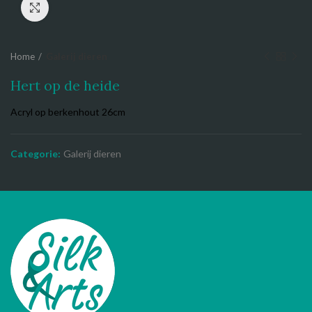
Click to enlarge
Home
Galerij dieren
Hert op de heide
Acryl op berkenhout 26cm
Categorie:
Galerij dieren