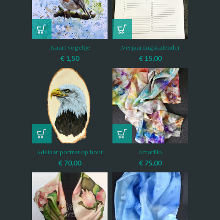
.Kaart vogeltje
.Verjaardagskalender
€
1,50
€
15,00
Adelaar portret op hout
Amarillo
€
70,00
€
75,00