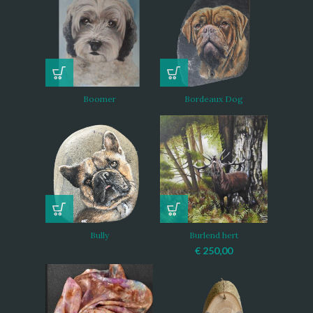
Boomer
Bordeaux Dog
Bully
Burlend hert
€
250,00