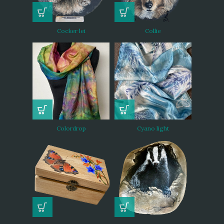
Cocker lei
Collie
Colordrop
Cyano light