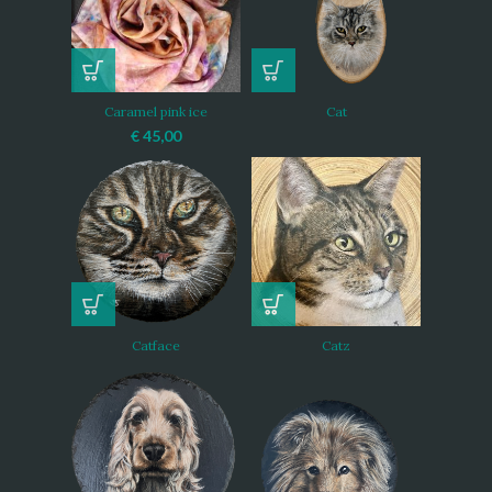
Caramel pink ice
Cat
€
45,00
Catface
Catz