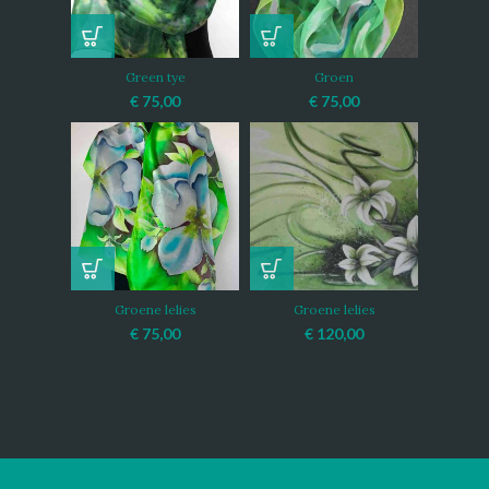
Green tye
Groen
€
75,00
€
75,00
Groene lelies
Groene lelies
€
75,00
€
120,00