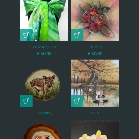
Forest green
Freesia
€
60,00
€
60,00
Friesling
Fuut