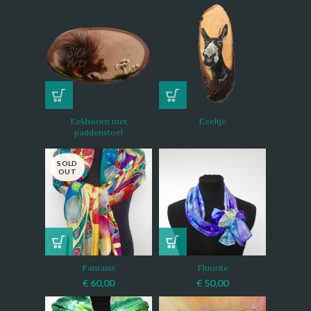
Eekhoorn met
Ezeltje
paddenstoel
SOLD
OUT
Fantasie
Fluorite
€
60,00
€
50,00