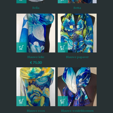
Bella
Betta
Blauwe lelie
Blauwe papaver
€
75,00
Blauwe roos
Blauwe weidebloemen