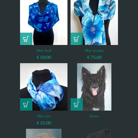
Blue leaf
Blue poppy
€
50,00
€
75,00
Blue tye
Bono
€
55,00