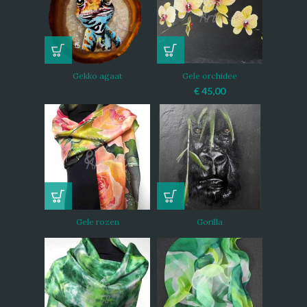
Gekko agaat
Gele orchidee
€
45,00
Gele rozen
Gorilla