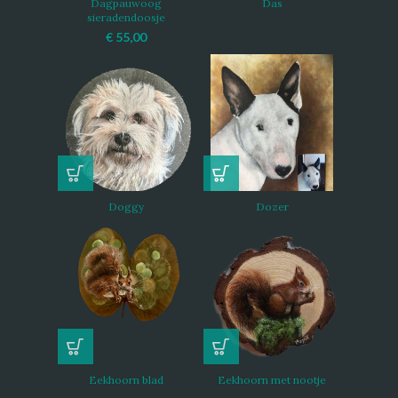
Dagpauwoog
Das
sieradendoosje
€
55,00
Doggy
Dozer
Eekhoorn blad
Eekhoorn met nootje