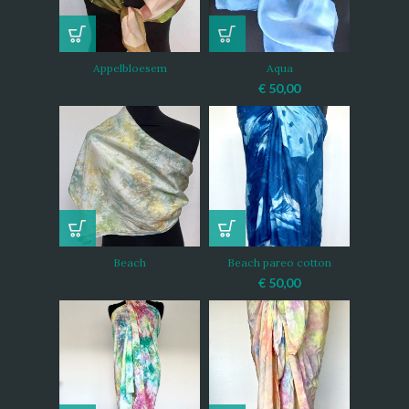
Appelbloesem
Aqua
€
50,00
Beach
Beach pareo cotton
€
50,00