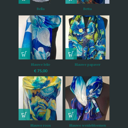
Bella
Betta
Blauwe lelie
Blauwe papaver
€
75,00
Blauwe roos
Blauwe weidebloemen